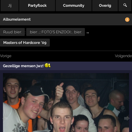
Jij
Partyflock
Community
Overig
🔍
Albumelement
Ruud :bier:
:
:bier: ..:: FOTO'S ENZOOI::.. :bier:
→
Masters of Hardcore '09
Vorige
Volgende
Gezellige mensen jwz!