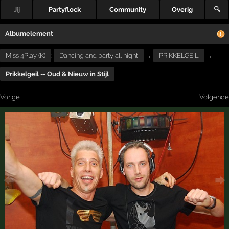
Jij
Partyflock
Community
Overig
🔍
Albumelement
Miss 4Play (K)
:
Dancing and party all night
→
PRIKKELGEIL
→
Prikkelgeil -- Oud & Nieuw in Stijl
Vorige
Volgende