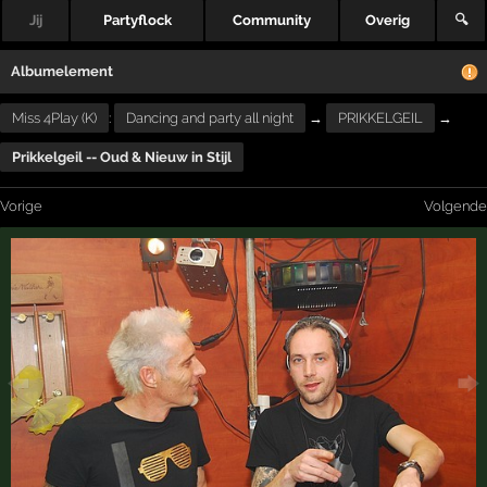
Jij
Partyflock
Community
Overig
🔍
Albumelement
Miss 4Play (K)
:
Dancing and party all night
→
PRIKKELGEIL
→
Prikkelgeil -- Oud & Nieuw in Stijl
Vorige
Volgende