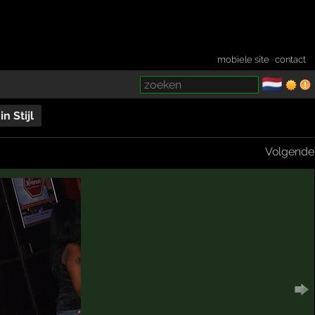
mobiele site
·
contact
🇳🇱
­
n Stijl
Volgende