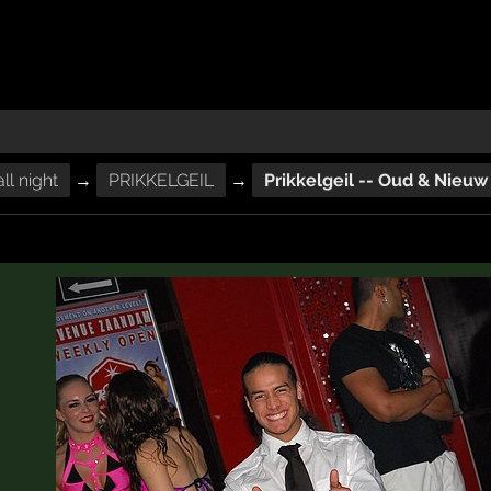
ll night
→
PRIKKELGEIL
→
Prikkelgeil -- Oud & Nieuw i