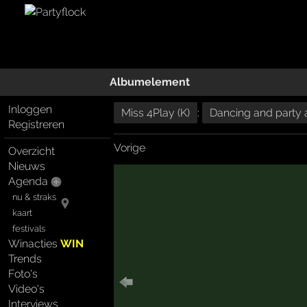
Albumelement
Inloggen
Miss 4Play (K)
:
Dancing and party a
Registreren
Vorige
Overzicht
Nieuws
Agenda
nu & straks
kaart
festivals
Winacties
WIN
Trends
Foto's
Video's
Interviews