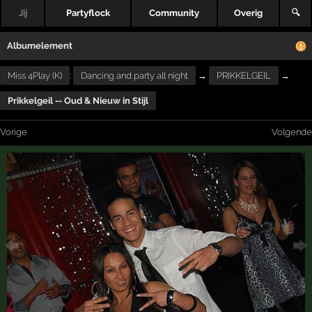
Jij
Partyflock
Community
Overig
🔍
Albumelement
Miss 4Play (K)
:
Dancing and party all night
→
PRIKKELGEIL
→
Prikkelgeil -- Oud & Nieuw in Stijl
Vorige
Volgende