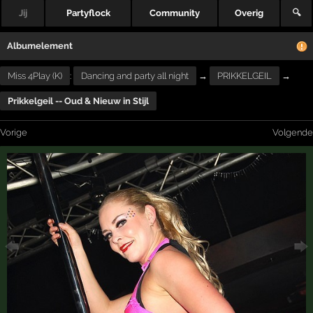
Jij
Partyflock
Community
Overig
🔍
Albumelement
Miss 4Play (K)
:
Dancing and party all night
→
PRIKKELGEIL
→
Prikkelgeil -- Oud & Nieuw in Stijl
Vorige
Volgende