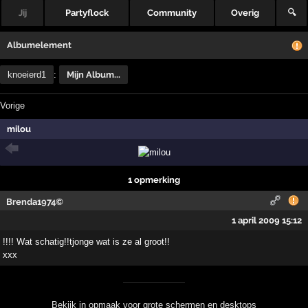
Jij
Partyflock
Community
Overig
🔍
Albumelement
knoeierd1
:
Mijn Album...
Vorige
milou
1 opmerking
Brenda1974©
1 april 2009 15:12
!!!! Wat schatig!!tjonge wat is ze al groot!!
xxx
Bekijk in opmaak voor grote schermen en desktops