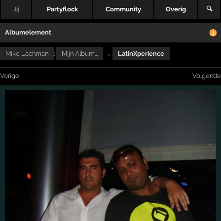
Jij
Partyflock
Community
Overig
🔍
Albumelement
Mike Lachman
:
Mijn Album...
→
LatinXperience
Vorige
Volgende