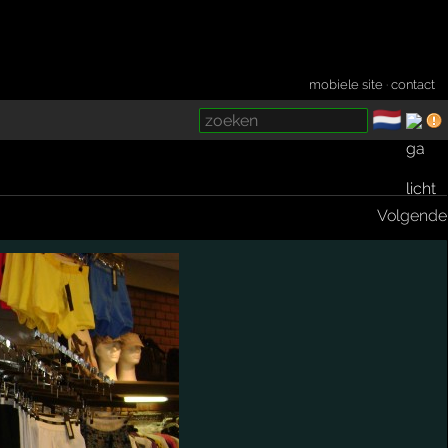
mobiele site
·
contact
🇳🇱
­
Volgende