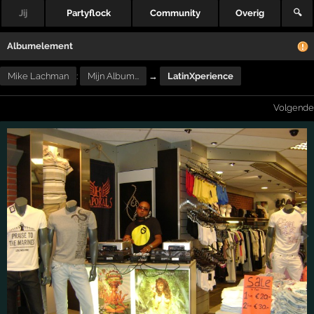
Jij
Partyflock
Community
Overig
🔍
Albumelement
Mike Lachman
:
Mijn Album...
→
LatinXperience
Volgende