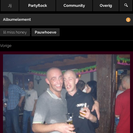
Jij
Partyflock
Community
Overig
🔍
Albumelement
lil miss honey
:
Pauwhoeve
Vorige