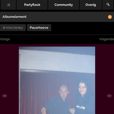
Jij
Partyflock
Community
Overig
🔍
Albumelement
lil miss honey
:
Pauwhoeve
Vorige
Volgende