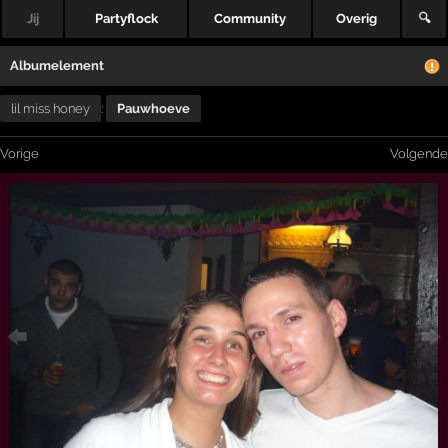
Jij
Partyflock
Community
Overig
🔍
Albumelement
lil miss honey
:
Pauwhoeve
Vorige
Volgende