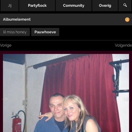
Jij
Partyflock
Community
Overig
🔍
Albumelement
lil miss honey
:
Pauwhoeve
Vorige
Volgende