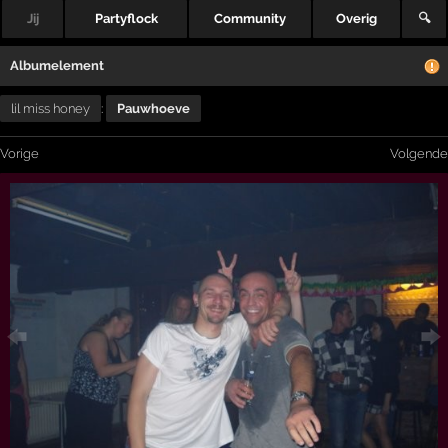
Jij
Partyflock
Community
Overig
🔍
Albumelement
lil miss honey
:
Pauwhoeve
Vorige
Volgende