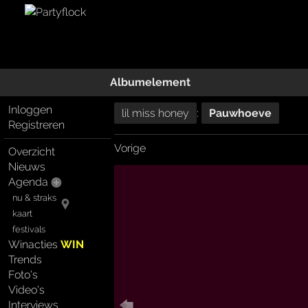
Albumelement
Inloggen
lil miss honey
:
Pauwhoeve
Registreren
Vorige
Overzicht
Nieuws
Agenda
nu & straks
kaart
festivals
Winacties
WIN
Trends
Foto's
Video's
Interviews