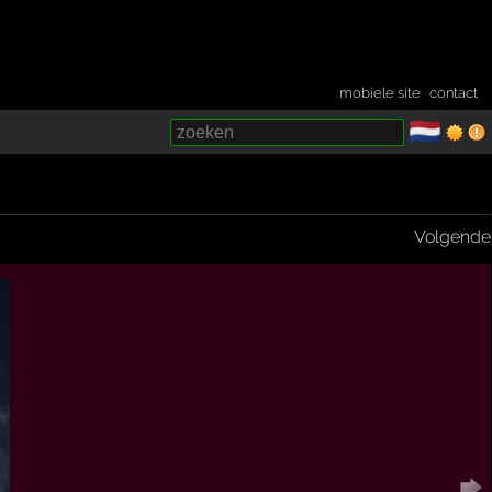
mobiele site
·
contact
🇳🇱
­
Volgende