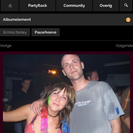
Jij
Partyflock
Community
Overig
🔍
Albumelement
lil miss honey
:
Pauwhoeve
Vorige
Volgende