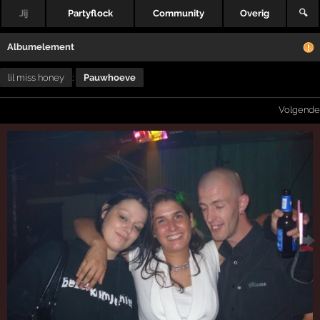
Jij
Partyflock
Community
Overig
🔍
Albumelement
lil miss honey
:
Pauwhoeve
Volgende