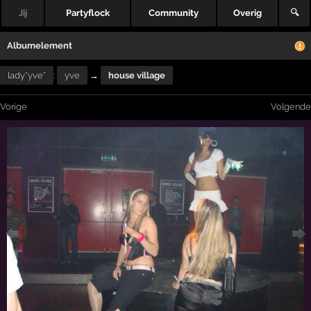
Jij
Partyflock
Community
Overig
🔍
Albumelement
lady*yve*
:
yve
→
house village
Vorige
Volgende