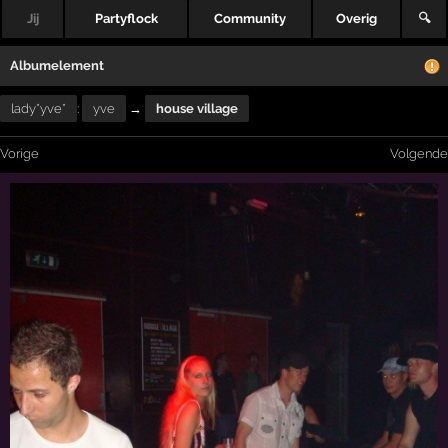
Jij
Partyflock
Community
Overig
🔍
Albumelement
lady*yve*
:
yve
→
house village
Vorige
Volgende