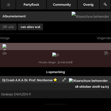
Jij
Partyflock
Community
Overig
🔍
Albumelement
DR. uGs
:
van alles wat
Vorige
Volgende
House village
· 31 mei 2008
1 opmerking
Dj Crash A.K.A Dr. Prof. NonSense
18 oktober 2008 04:03
Stelletje DWAZEN !!!