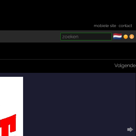
mobiele site
·
contact
🇳🇱
­
Volgende