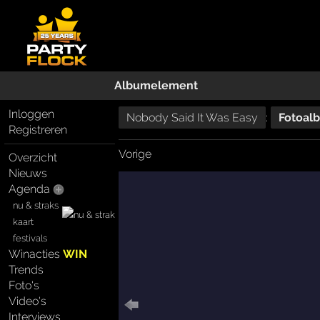
Albumelement
Inloggen
Nobody Said It Was Easy
:
Fotoal
Registreren
Vorige
Overzicht
Nieuws
Agenda
nu & straks
kaart
festivals
Winacties
WIN
Trends
Foto's
Video's
Interviews