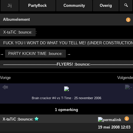
Jij
Partyflock
Community
Overig
🔍
Albumelement
X-taTiC :bounce:
:
FUCK YOU I WON'T DO WHAT YOU TELL ME! (UNDER CONSTRUCTION
→
PARTY KICKIN' TIME :bounce:
→
---------------------------------------------FLYERS! :bounce:------------------------------------
Vorige
Volgende
Brain cracker #4 vs T-Time
· 25 november 2006
1 opmerking
X-taTiC :bounce:
19 mei 2008 12:03