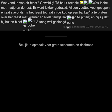
Wat vond je van dit feest? Geweldig! Té bruut feessie
Was lache
met matje en de rest. Er werd lekker gedraaid. Alleen veelste veel gezopen
en zat s'avonds na het feest tot laat in de kou op een bankje na te praten
over het feest met Werner en Niels terwijl Danny lag te pitten, en hij zij dat
hij buiten bleef
.Alsnog wel geslaagd
laatste aanpassing
19 mei 2008 19:40
Bekijk in opmaak voor grote schermen en desktops