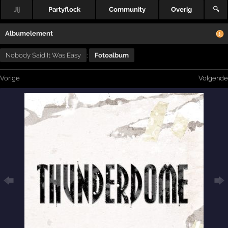
Jij
Partyflock
Community
Overig
🔍
Albumelement
Nobody Said It Was Easy
:
Fotoalbum
Vorige
Volgende