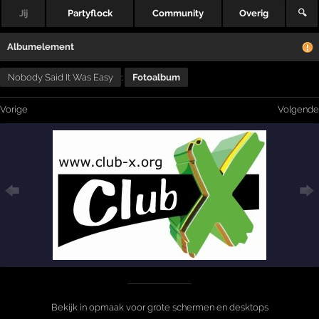
Jij
Partyflock
Community
Overig
🔍
Albumelement
Nobody Said It Was Easy
:
Fotoalbum
Vorige
Volgende
Bekijk in opmaak voor grote schermen en desktops