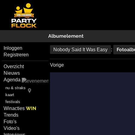
Albumelement
Inloggen
Fotoal
Nobody Said It Was Easy
:
Registreren
Vorige
Overzicht
Nieuws
Agenda
nu & straks
kaart
festivals
WIN
Winacties
Trends
Foto's
Video's
Interviews