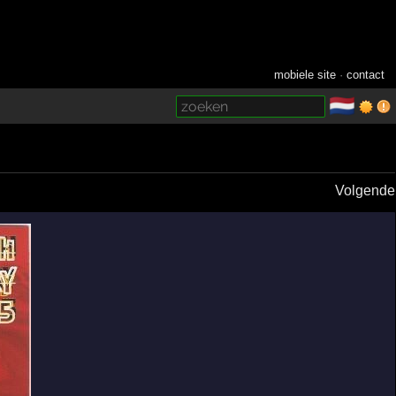
mobiele site
·
contact
🇳🇱
­
Volgende