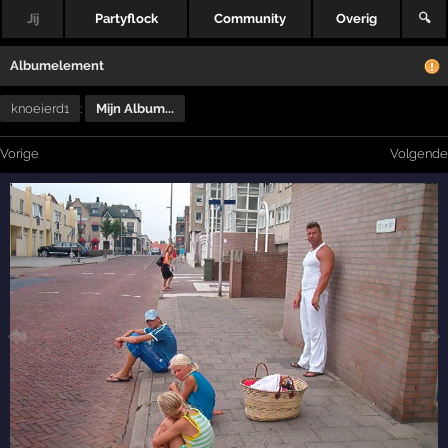
Jij
Partyflock
Community
Overig
🔍
Albumelement
knoeierd1
:
Mijn Album...
Vorige
Volgende