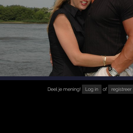
Deel je mening!
Log in
of
registreer