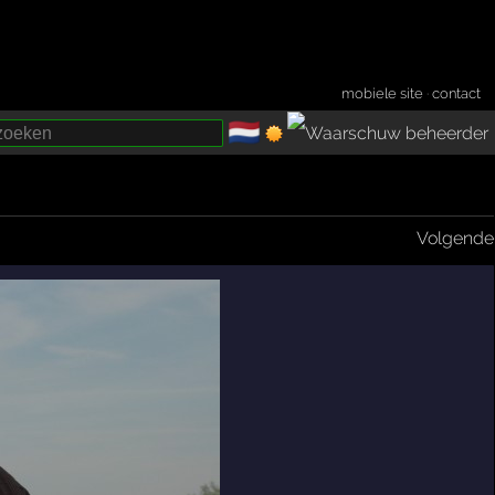
mobiele site
·
contact
🇳🇱
­
Volgende