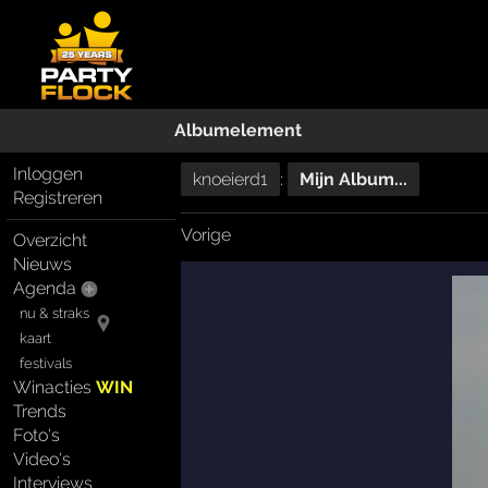
Albumelement
Inloggen
knoeierd1
:
Mijn Album...
Registreren
Vorige
Overzicht
Nieuws
Agenda
nu & straks
kaart
festivals
Winacties
WIN
Trends
Foto's
Video's
Interviews