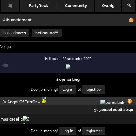
Jij
Partyflock
Community
Overig
🔍
Albumelement
hollandpower
:
hellbound!!!
Vorige
Hellbound
· 22 september 2007
1 opmerking
Deel je mening!
Log in
of
registreer
°» Angel Of TerrOr «
30 januari 2008 20:40
was gezellig
Deel je mening!
Log in
of
registreer