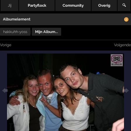
Jij
Partyflock
Community
Overig
🔍
Albumelement
hakkuhh-yoss
:
Mijn Album...
Vorige
Volgende