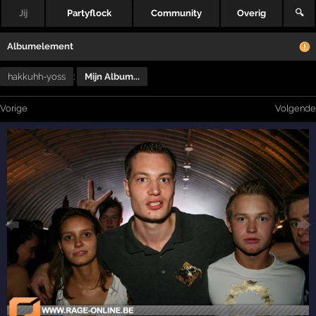
Jij
Partyflock
Community
Overig
🔍
Albumelement
hakkuhh-yoss
:
Mijn Album...
Vorige
Volgende