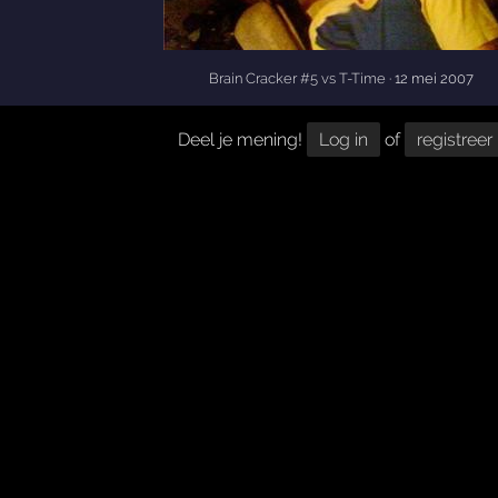
Brain Cracker #5 vs T-Time
· 12 mei 2007
Deel je mening!
Log in
of
registreer