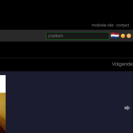
mobiele site
·
contact
🇳🇱
­
Volgende