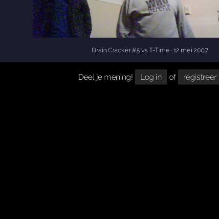
Brain Cracker #5 vs T-Time
· 12 mei 2007
Deel je mening!
Log in
of
registreer