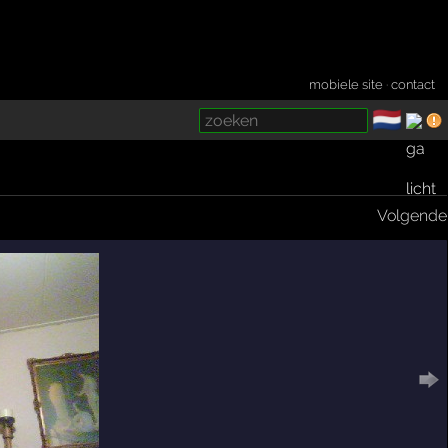
mobiele site
·
contact
🇳🇱
­
Volgende