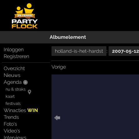
Albumelement
Inloggen
holland-is-het-hardst
:
2007-05-12
Registreren
Vorige
Overzicht
Nieuws
Agenda
nu & straks
kaart
festivals
Winacties
WIN
Trends
Foto's
Video's
Interviews