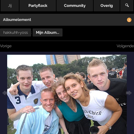
Jij
Partyflock
Community
Overig
🔍
Albumelement
hakkuhh-yoss
:
Mijn Album...
Vorige
Volgende