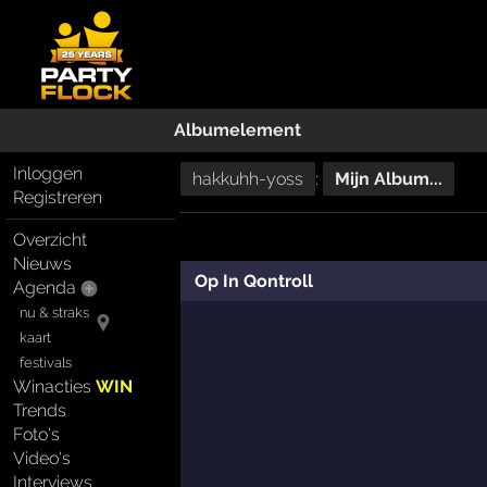
Albumelement
Inloggen
hakkuhh-yoss
:
Mijn Album...
Registreren
Overzicht
Nieuws
Op In Qontroll
Agenda
nu & straks
kaart
festivals
Winacties
WIN
Trends
Foto's
Video's
Interviews