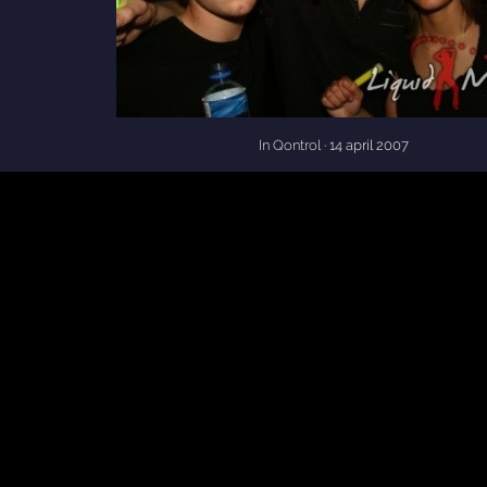
In Qontrol
· 14 april 2007