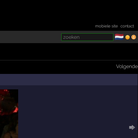
mobiele site
·
contact
🇳🇱
­
Volgende