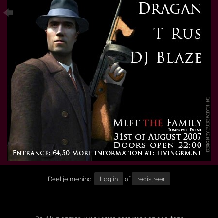
Deel je mening!
Log in
of
registreer