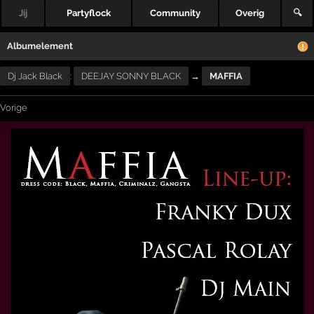
Jij
Partyflock
Community
Overig
🔍
Albumelement
Dj Jack Black
:
DEEJAY SONNY BLACK
→
MAFFIA
Vorige