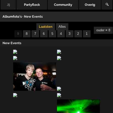
Jij
Partyflock
Community
Overig
🔍
Albumfoto's ·
New Events
Laatsten
Alles
ouder ≡ 8
9
8
7
6
5
4
3
2
1
New Events