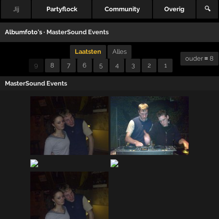
Jij
Partyflock
Community
Overig
🔍
Albumfoto's ·
MasterSound Events
Laatsten
Alles
ouder ≡ 8
9
8
7
6
5
4
3
2
1
MasterSound Events