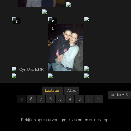
3
2
1
Laatsten
Alles
ouder ≡ 8
9
8
7
6
5
4
3
2
1
Bekijk in opmaak voor grote schermen en desktops