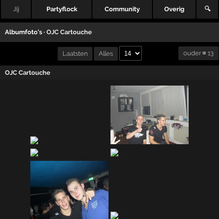
Jij
Partyflock
Community
Overig
🔍
Albumfoto's ·
OJC Cartouche
ouder ≡ 13
Laatsten
Alles
OJC Cartouche