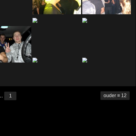
ouder ≡ 12
…
1