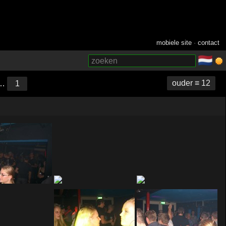
mobiele site
·
contact
🇳🇱
­
ouder ≡ 12
…
1