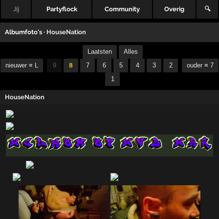
Jij
Partyflock
Community
Overig
🔍
Albumfoto's ·
HouseNation
Laatsten
Alles
nieuwer ≡ L
9
8
7
6
5
4
3
2
ouder ≡ 7
1
HouseNation