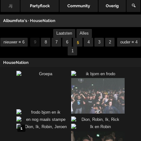
Jij
Partyflock
Community
Overig
🔍
Albumfoto's ·
HouseNation
Laatsten
Alles
nieuwer ≡ 6
9
8
7
6
5
4
3
2
ouder ≡ 4
1
HouseNation
1