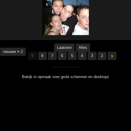
1
Laatsten
Alles
nieuwer ≡ 2
9
8
7
6
5
4
3
2
1
Bekijk in opmaak voor grote schermen en desktops