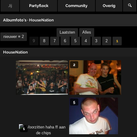
Jij
Partyflock
Community
Overig
🔍
Albumfoto's ·
HouseNation
Laatsten
Alles
nieuwer ≡ 2
9
8
7
6
5
4
3
2
1
HouseNation
2
5
1