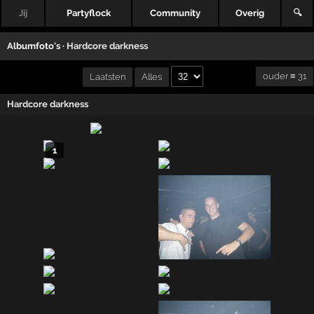
Jij
Partyflock
Community
Overig
🔍
Albumfoto's ·
Hardcore darkness
ouder ≡ 31
Laatsten
Alles
Hardcore darkness
1