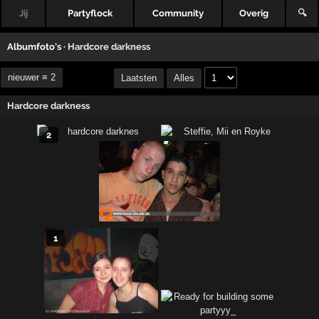
Jij
Partyflock
Community
Overig
🔍
Albumfoto's ·
Hardcore darkness
nieuwer ≡ 2
Laatsten
Alles
Hardcore darkness
2
1