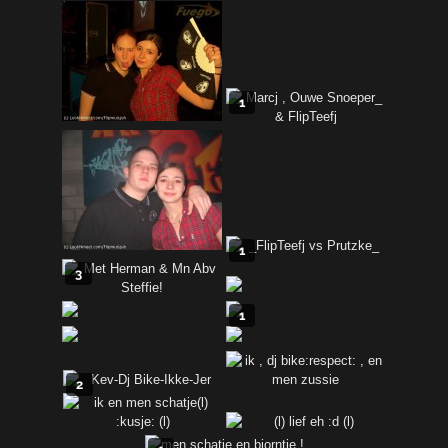
1
1
3
1
2