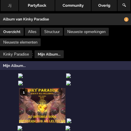
Jij
Partyflock
Community
Overig
🔍
Album
van
Kinky Paradise
Overzicht
Alles
Structuur
Nieuwste opmerkingen
Nieuwste elementen
Kinky Paradise
:
Mijn Album...
Mijn Album...
1