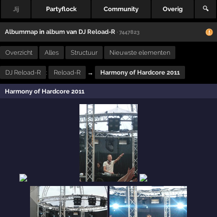
Jij
Partyflock
Community
Overig
🔍
Albummap
in
album
van
DJ Reload-R
· 7447823
Overzicht
Alles
Structuur
Nieuwste elementen
DJ Reload-R
:
Reload-R
→
Harmony of Hardcore 2011
Harmony of Hardcore 2011