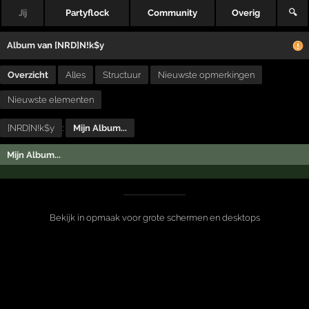
Jij
Partyflock
Community
Overig
🔍
Album
van
[NRD]N!k$y
Overzicht
Alles
Structuur
Nieuwste opmerkingen
Nieuwste elementen
[NRD]N!k$y
:
Mijn Album...
Mijn Album...
Bekijk in opmaak voor grote schermen en desktops