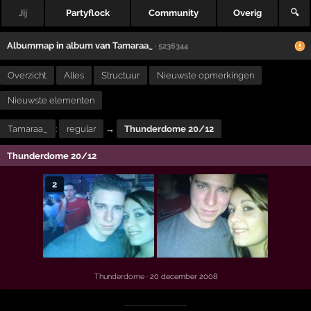
Jij
Partyflock
Community
Overig
🔍
Albummap
in
album
van
Tamaraa_
· 5236344
Overzicht
Alles
Structuur
Nieuwste opmerkingen
Nieuwste elementen
Tamaraa_
:
regular
→
Thunderdome 20/12
Thunderdome 20/12
2
Thunderdome
· 20 december 2008