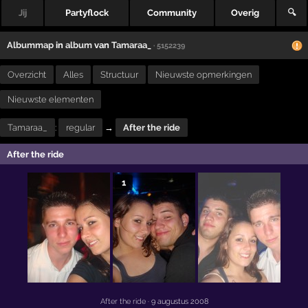
Jij
Partyflock
Community
Overig
🔍
Albummap
in
album
van
Tamaraa_
· 5152239
Overzicht
Alles
Structuur
Nieuwste opmerkingen
Nieuwste elementen
Tamaraa_
:
regular
→
After the ride
After the ride
1
After the ride
· 9 augustus 2008